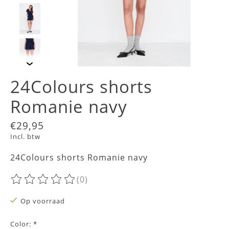
24Colours shorts
Romanie navy
€29,95
Incl. btw
24Colours shorts Romanie navy
(0)
De beoordeling van dit product is
0
van de 5
Op voorraad
Color:
*