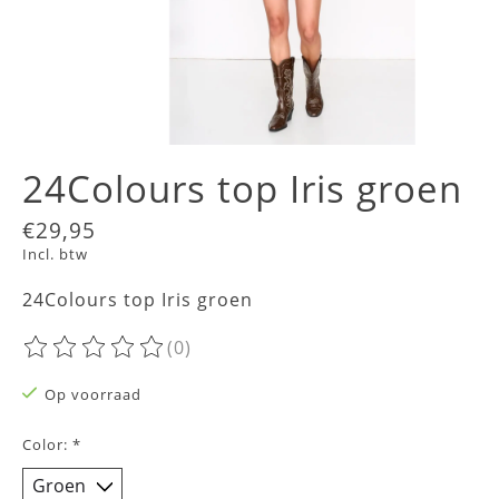
24Colours top Iris groen
€29,95
Incl. btw
24Colours top Iris groen
(0)
De beoordeling van dit product is
0
van de 5
Op voorraad
Color:
*