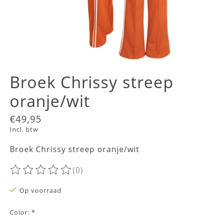
Broek Chrissy streep
oranje/wit
€49,95
Incl. btw
Broek Chrissy streep oranje/wit
(0)
De beoordeling van dit product is
0
van de 5
Op voorraad
Color:
*