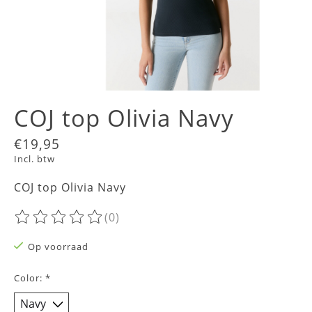
COJ top Olivia Navy
€19,95
Incl. btw
COJ top Olivia Navy
(0)
De beoordeling van dit product is
0
van de 5
Op voorraad
Color:
*