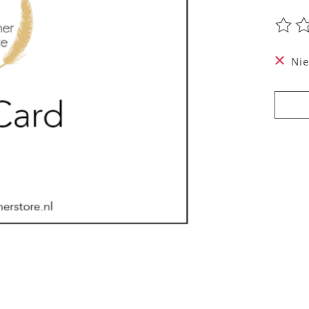
De be
Nie