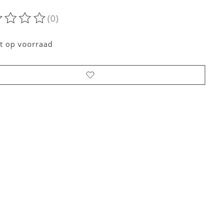
(0)
oordeling van dit product is
0
van de 5
t op voorraad