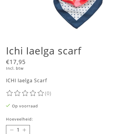
Ichi Iaelga scarf
€17,95
Incl. btw
ICHI Iaelga Scarf
(0)
De beoordeling van dit product is
0
van de 5
Op voorraad
Hoeveelheid: