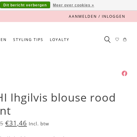
Dit bericht verbergen
Meer over cookies »
AANMELDEN / INLOGGEN
NEN
STYLING TIPS
LOYALTY
HI Ihgilvis blouse rood
int
€31,46
95
Incl. btw