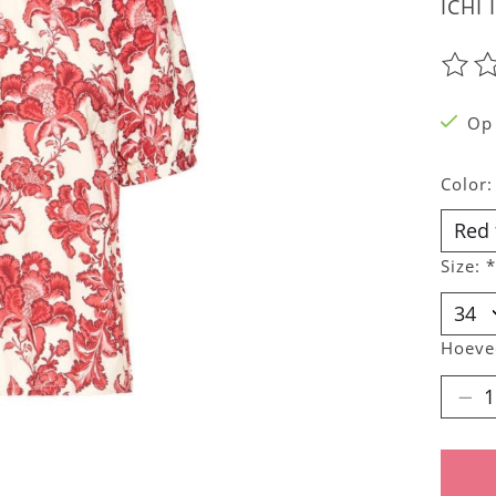
ICHI 
De be
Op
Color
Size:
*
Hoeve