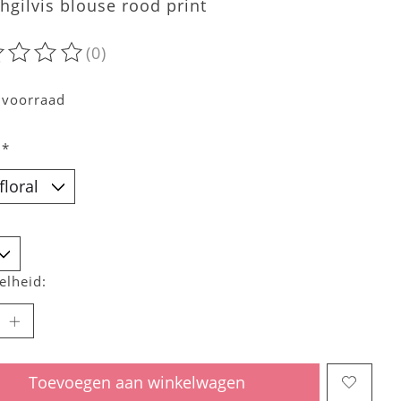
Ihgilvis blouse rood print
(0)
oordeling van dit product is
0
van de 5
 voorraad
:
*
elheid:
Toevoegen aan winkelwagen