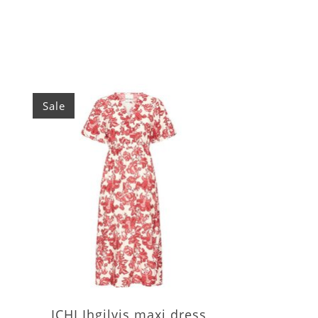
Items van productcarrousel
Sale
ICHI Ihgilvis maxi dress