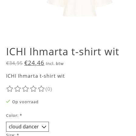
ICHI Ihmarta t-shirt wit
€24,46
€34,95
Incl. btw
ICHI Ihmarta t-shirt wit
(0)
De beoordeling van dit product is
0
van de 5
Op voorraad
Color:
*
Size:
*