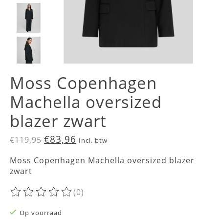
Moss Copenhagen
Machella oversized
blazer zwart
€83,96
€119,95
Incl. btw
Moss Copenhagen Machella oversized blazer
zwart
(0)
De beoordeling van dit product is
0
van de 5
Op voorraad