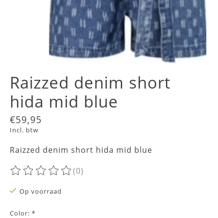
Raizzed denim short
hida mid blue
€59,95
Incl. btw
Raizzed denim short hida mid blue
(0)
De beoordeling van dit product is
0
van de 5
Op voorraad
Color:
*