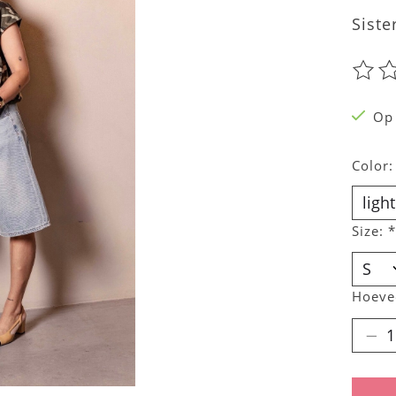
Siste
De be
Op
Color
Size:
*
Hoeve