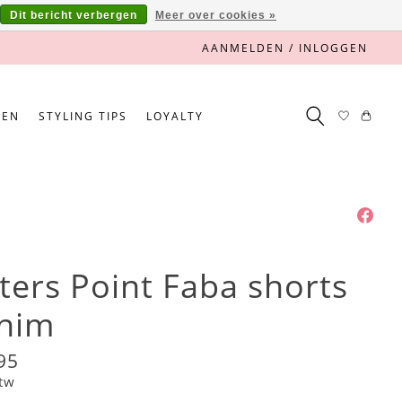
Dit bericht verbergen
Meer over cookies »
AANMELDEN / INLOGGEN
NEN
STYLING TIPS
LOYALTY
sters Point Faba shorts
nim
95
btw