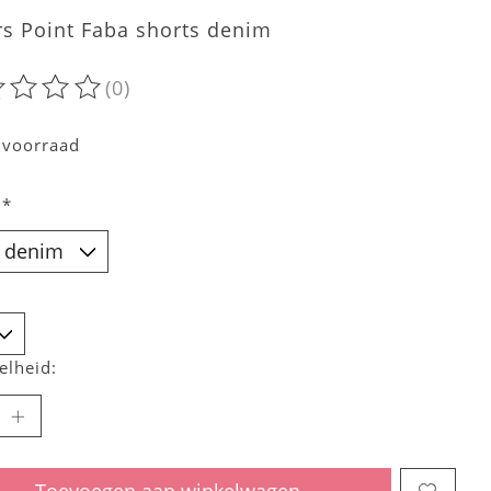
rs Point Faba shorts denim
(0)
oordeling van dit product is
0
van de 5
 voorraad
:
*
elheid:
Toevoegen aan winkelwagen