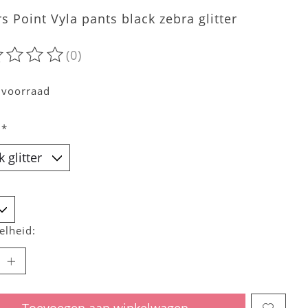
rs Point Vyla pants black zebra glitter
(0)
oordeling van dit product is
0
van de 5
 voorraad
:
*
elheid:
Toevoegen aan winkelwagen