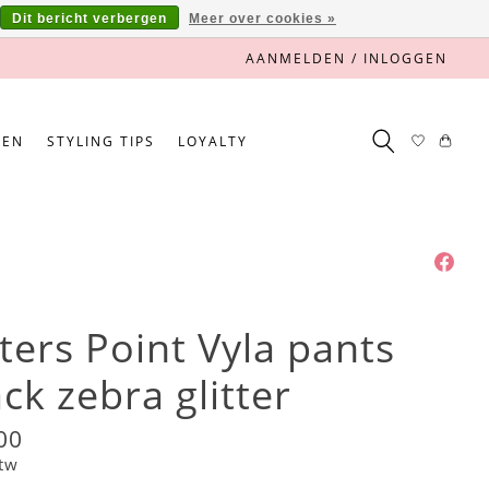
Dit bericht verbergen
Meer over cookies »
AANMELDEN / INLOGGEN
NEN
STYLING TIPS
LOYALTY
sters Point Vyla pants
ack zebra glitter
00
btw