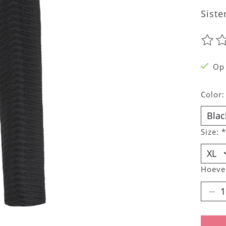
Siste
De be
Op
Color
Size:
*
Hoeve