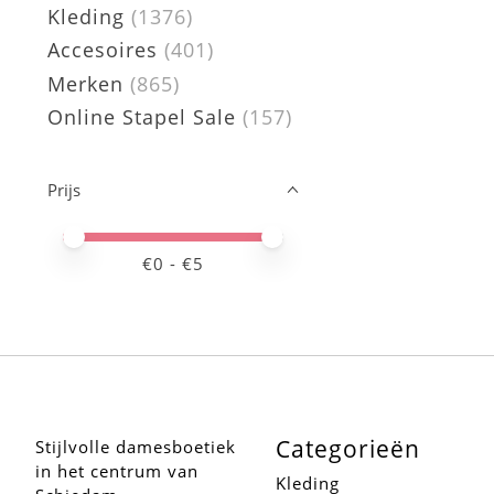
Kleding
(1376)
Accesoires
(401)
Merken
(865)
Online Stapel Sale
(157)
Prijs
Minimale prijswaarde
Price maximum value
€
0
- €
5
Categorieën
Stijlvolle damesboetiek
in het centrum van
Kleding