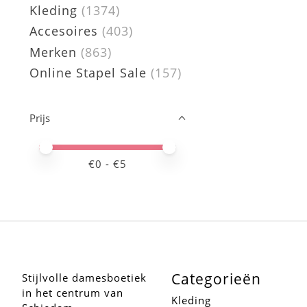
Kleding
(1374)
Accesoires
(403)
Merken
(863)
Online Stapel Sale
(157)
Prijs
Minimale prijswaarde
Price maximum value
€
0
- €
5
Categorieën
Stijlvolle damesboetiek
in het centrum van
Kleding