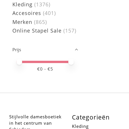
Kleding
(1376)
Accesoires
(401)
Merken
(865)
Online Stapel Sale
(157)
Prijs
Minimale prijswaarde
Price maximum value
€
0
- €
5
Categorieën
Stijlvolle damesboetiek
in het centrum van
Kleding