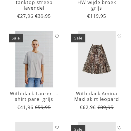
tanktop streep
HW wijde broek
lavendel
grijs
€27,96
€39,95
€119,95
Sale
Sale
Withblack Lauren t-
Withblack Amina
shirt parel grijs
Maxi skirt leopard
€41,96
€59,95
€62,96
€89,95
Sale