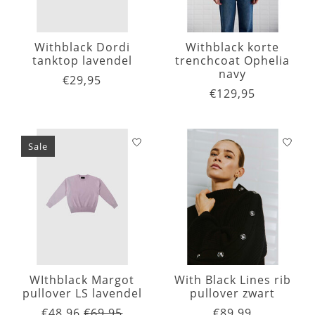
Withblack Dordi
Withblack korte
tanktop lavendel
trenchcoat Ophelia
navy
€29,95
€129,95
Sale
WIthblack Margot
With Black Lines rib
pullover LS lavendel
pullover zwart
€48,96
€69,95
€89,99