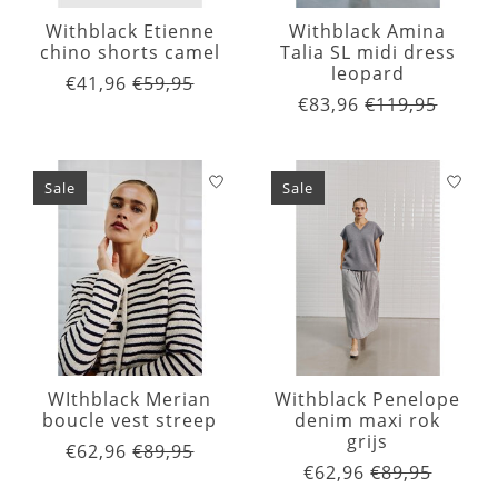
Withblack Etienne
Withblack Amina
chino shorts camel
Talia SL midi dress
leopard
€41,96
€59,95
€83,96
€119,95
Sale
Sale
WIthblack Merian
Withblack Penelope
boucle vest streep
denim maxi rok
grijs
€62,96
€89,95
€62,96
€89,95